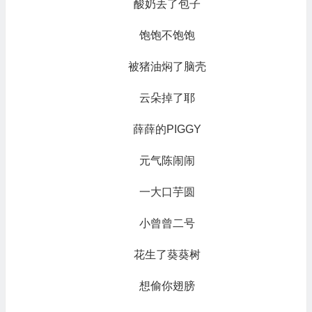
酸奶丢了包子
饱饱不饱饱
被猪油焖了脑壳
云朵掉了耶
薛薛的PIGGY
元气陈闹闹
一大口芋圆
小曾曾二号
花生了葵葵树
想偷你翅膀