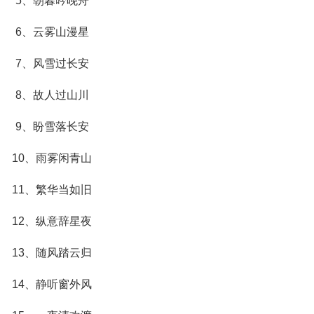
5、朝暮吟晚舟
6、云雾山漫星
7、风雪过长安
8、故人过山川
9、盼雪落长安
10、雨雾闲青山
11、繁华当如旧
12、纵意辞星夜
13、随风踏云归
14、静听窗外风