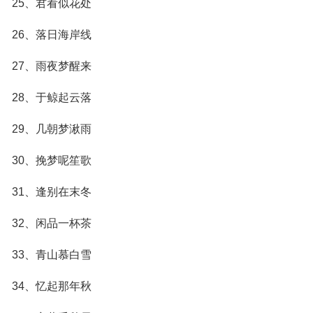
25、君看似花处
26、落日海岸线
27、雨夜梦醒来
28、于鲸起云落
29、几朝梦湫雨
30、挽梦呢笙歌
31、逢别在末冬
32、闲品一杯茶
33、青山慕白雪
34、忆起那年秋