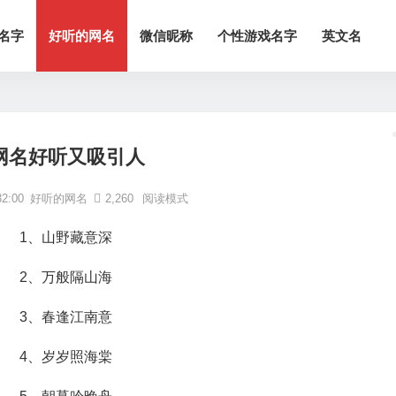
名字
好听的网名
微信昵称
个性游戏名字
英文名
网名好听又吸引人
2:00
好听的网名
2,260
阅读模式
1、山野藏意深
2、万般隔山海
3、春逢江南意
4、岁岁照海棠