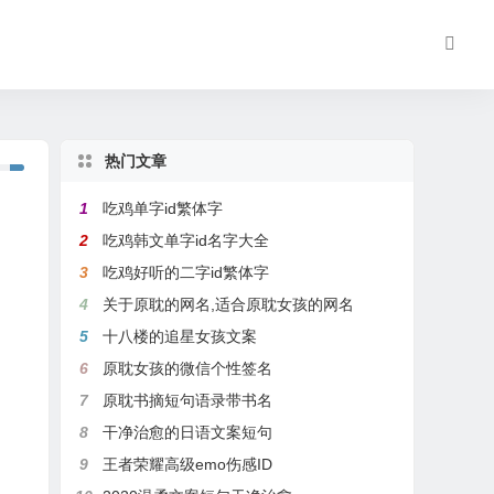
热门文章
1
吃鸡单字id繁体字
2
吃鸡韩文单字id名字大全
3
吃鸡好听的二字id繁体字
4
关于原耽的网名,适合原耽女孩的网名
5
十八楼的追星女孩文案
6
原耽女孩的微信个性签名
7
原耽书摘短句语录带书名
8
干净治愈的日语文案短句
9
王者荣耀高级emo伤感ID