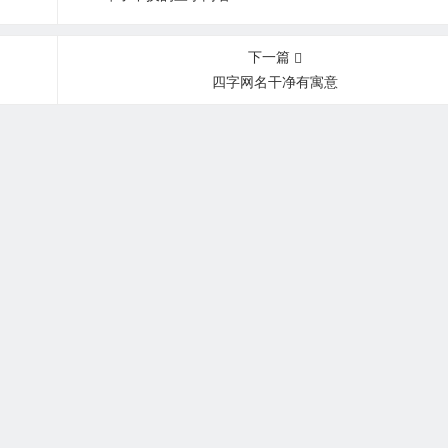
下一篇
四字网名干净有寓意
Copyright © 至和名字网 www.diezhihe.com 版权所有 ·
网站地图
闽ICP备15021408号