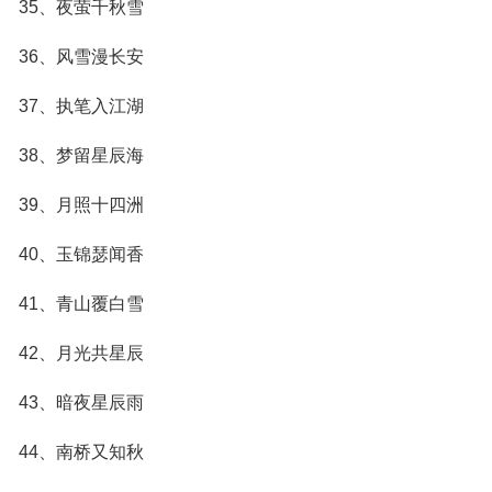
35、夜萤千秋雪
36、风雪漫长安
37、执笔入江湖
38、梦留星辰海
39、月照十四洲
40、玉锦瑟闻香
41、青山覆白雪
42、月光共星辰
43、暗夜星辰雨
44、南桥又知秋