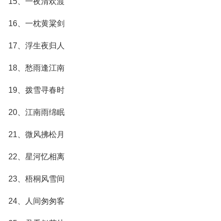
15、一夜清欢渡
16、一枕黄粱剑
17、浮生夜归人
18、愁雨逢江南
19、拨雪寻春时
20、江南雨绵眠
21、微风拂松月
22、星河忆相离
23、梧桐风雪间
24、人间匆匆客