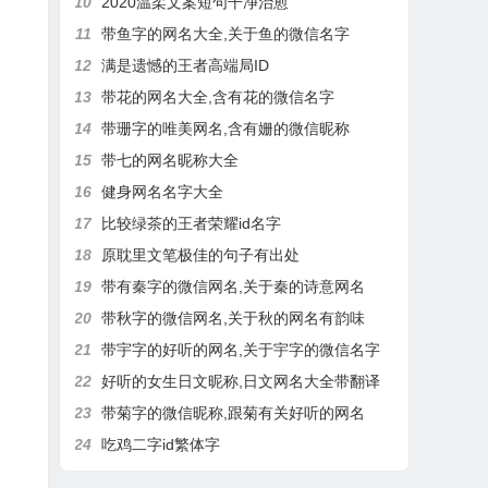
10
2020温柔文案短句干净治愈
11
带鱼字的网名大全,关于鱼的微信名字
12
满是遗憾的王者高端局ID
13
带花的网名大全,含有花的微信名字
14
带珊字的唯美网名,含有姗的微信昵称
15
带七的网名昵称大全
16
健身网名名字大全
17
比较绿茶的王者荣耀id名字
18
原耽里文笔极佳的句子有出处
19
带有秦字的微信网名,关于秦的诗意网名
20
带秋字的微信网名,关于秋的网名有韵味
21
带宇字的好听的网名,关于宇字的微信名字
22
好听的女生日文昵称,日文网名大全带翻译
23
带菊字的微信昵称,跟菊有关好听的网名
24
吃鸡二字id繁体字