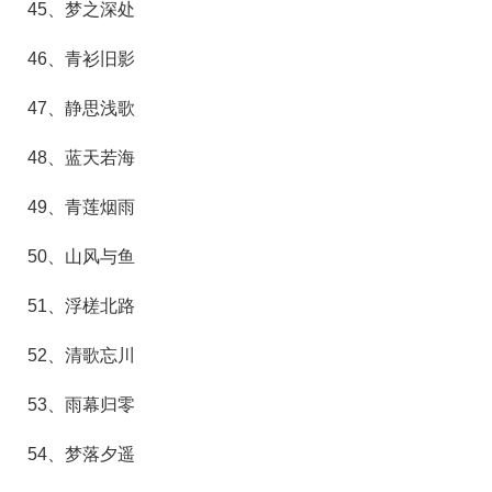
45、梦之深处
46、青衫旧影
47、静思浅歌
48、蓝天若海
49、青莲烟雨
50、山风与鱼
51、浮槎北路
52、清歌忘川
53、雨幕归零
54、梦落夕遥