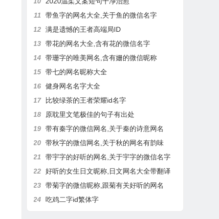
10
2020温柔文案短句干净治愈
11
带鱼字的网名大全,关于鱼的微信名字
12
满是遗憾的王者高端局ID
13
带花的网名大全,含有花的微信名字
14
带珊字的唯美网名,含有姗的微信昵称
15
带七的网名昵称大全
16
健身网名名字大全
17
比较绿茶的王者荣耀id名字
18
原耽里文笔极佳的句子有出处
19
带有秦字的微信网名,关于秦的诗意网名
20
带秋字的微信网名,关于秋的网名有韵味
21
带宇字的好听的网名,关于宇字的微信名字
22
好听的女生日文昵称,日文网名大全带翻译
23
带菊字的微信昵称,跟菊有关好听的网名
24
吃鸡二字id繁体字