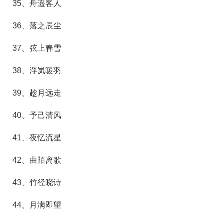
35、舟遥客人
36、落之辰尘
37、弦上春雪
38、浮岚暖羽
39、趁月远走
40、予己清风
41、夜忆流星
42、曲陌离歌
43、竹径晓诗
44、月满即望