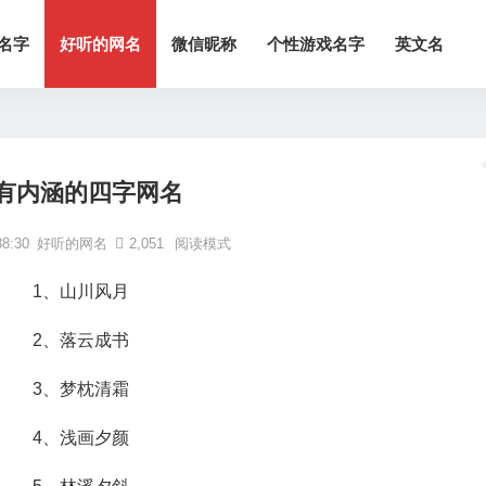
名字
好听的网名
微信昵称
个性游戏名字
英文名
有内涵的四字网名
8:30
好听的网名
2,051
阅读模式
1、山川风月
2、落云成书
3、梦枕清霜
4、浅画夕颜