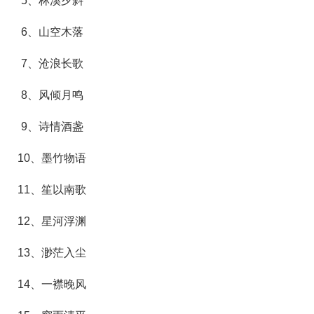
5、林溪夕斜
6、山空木落
7、沧浪长歌
8、风倾月鸣
9、诗情酒盏
10、墨竹物语
11、笙以南歌
12、星河浮渊
13、渺茫入尘
14、一襟晚风