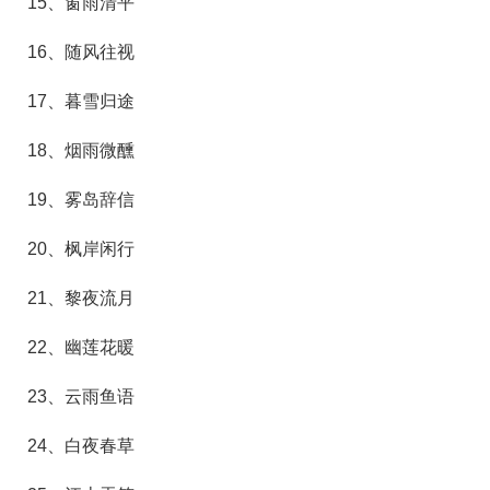
15、窗雨清平
16、随风往视
17、暮雪归途
18、烟雨微醺
19、雾岛辞信
20、枫岸闲行
21、黎夜流月
22、幽莲花暖
23、云雨鱼语
24、白夜春草