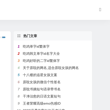
热门文章
1
吃鸡单字id繁体字
2
吃鸡韩文单字id名字大全
3
吃鸡好听的二字id繁体字
4
关于原耽的网名,适合原耽女孩的网名
5
十八楼的追星女孩文案
6
原耽女孩的微信个性签名
7
原耽书摘短句语录带书名
8
干净治愈的日语文案短句
9
王者荣耀高级emo伤感ID