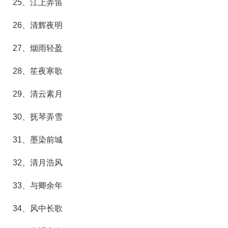
25、江上弄笛
26、清辉夜明
27、烟雨轻盈
28、笙夜寒歌
29、清云素月
30、抚琴弄雪
31、墨染前城
32、清月浩风
33、与卿余年
34、风中长歌