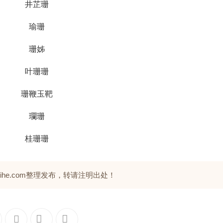
井芷珊
瑜珊
珊姊
叶珊珊
珊鞭玉靶
瓓珊
桂珊珊
zhihe.com整理发布，转请注明出处！