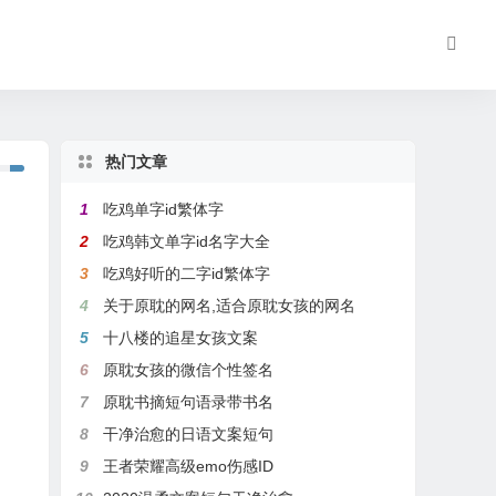
热门文章
1
吃鸡单字id繁体字
2
吃鸡韩文单字id名字大全
3
吃鸡好听的二字id繁体字
4
关于原耽的网名,适合原耽女孩的网名
5
十八楼的追星女孩文案
6
原耽女孩的微信个性签名
7
原耽书摘短句语录带书名
8
干净治愈的日语文案短句
9
王者荣耀高级emo伤感ID