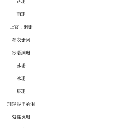
芷珊
雨珊
上官．阑珊
墨衣珊阑
欲语澜珊
苏珊
冰珊
辰珊
珊瑚眼里的泪
紫蝶岚珊