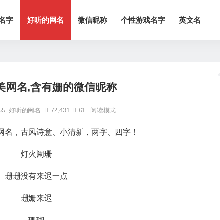
名字
好听的网名
微信昵称
个性游戏名字
英文名
美网名,含有姗的微信昵称
55
好听的网名
72,431
61
阅读模式
网名，古风诗意、小清新，两字、四字！
灯火阑珊
珊珊没有来迟一点
珊姗来迟