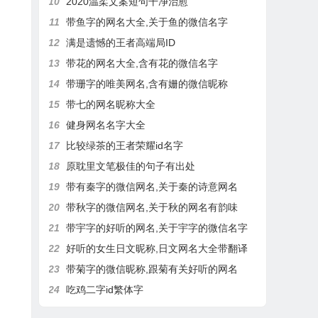
10
2020温柔文案短句干净治愈
11
带鱼字的网名大全,关于鱼的微信名字
12
满是遗憾的王者高端局ID
13
带花的网名大全,含有花的微信名字
14
带珊字的唯美网名,含有姗的微信昵称
15
带七的网名昵称大全
16
健身网名名字大全
17
比较绿茶的王者荣耀id名字
18
原耽里文笔极佳的句子有出处
19
带有秦字的微信网名,关于秦的诗意网名
20
带秋字的微信网名,关于秋的网名有韵味
21
带宇字的好听的网名,关于宇字的微信名字
22
好听的女生日文昵称,日文网名大全带翻译
23
带菊字的微信昵称,跟菊有关好听的网名
24
吃鸡二字id繁体字