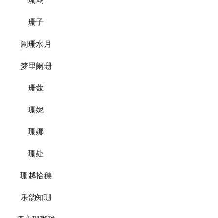
珊瑚
珊子
阑珊水月
梦里阑珊
珊蔻
珊妮
珊娜
珊处
珊越拾穗
乐韵知珊