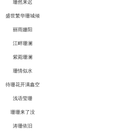
珊然来迟
盛世繁华珊城倾
丽雨姗阳
江畔珊澜
紫菀珊澜
珊情似水
待珊花开满鑫空
浅语莹珊
珊珊来了没
涛珊依旧