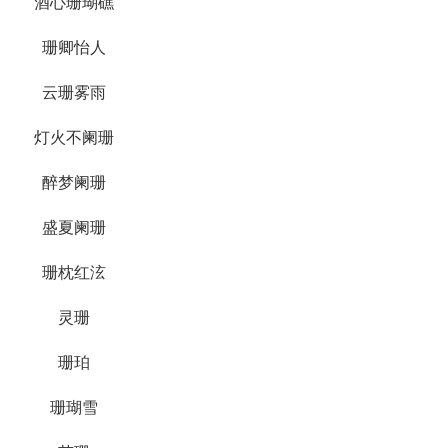
酒心珊瑚礁
珊卿怡人
云珊雾雨
灯火不阑珊
醉梦阑珊
盛夏阑珊
珊枕红泫
灵珊
珊珀
珊瑚雪