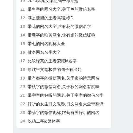
10
2020温柔文案短句干净治愈
11
带鱼字的网名大全,关于鱼的微信名字
12
满是遗憾的王者高端局ID
13
带花的网名大全,含有花的微信名字
14
带珊字的唯美网名,含有姗的微信昵称
15
带七的网名昵称大全
16
健身网名名字大全
17
比较绿茶的王者荣耀id名字
18
原耽里文笔极佳的句子有出处
19
带有秦字的微信网名,关于秦的诗意网名
20
带秋字的微信网名,关于秋的网名有韵味
21
带宇字的好听的网名,关于宇字的微信名字
22
好听的女生日文昵称,日文网名大全带翻译
23
带菊字的微信昵称,跟菊有关好听的网名
24
吃鸡二字id繁体字