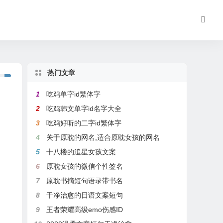
热门文章
1
吃鸡单字id繁体字
2
吃鸡韩文单字id名字大全
3
吃鸡好听的二字id繁体字
4
关于原耽的网名,适合原耽女孩的网名
5
十八楼的追星女孩文案
6
原耽女孩的微信个性签名
7
原耽书摘短句语录带书名
8
干净治愈的日语文案短句
9
王者荣耀高级emo伤感ID