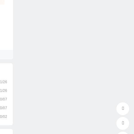
1/26
1/26
0/07
0/07
0/02