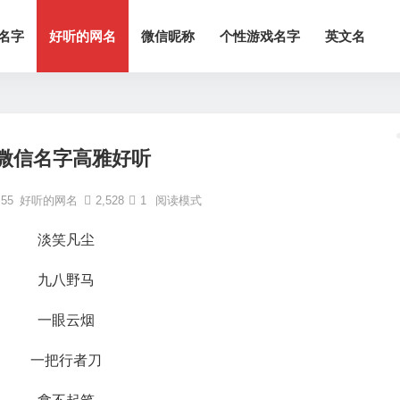
名字
好听的网名
微信昵称
个性游戏名字
英文名
微信名字高雅好听
55
好听的网名
2,528
1
阅读模式
淡笑凡尘
九八野马
一眼云烟
一把行者刀