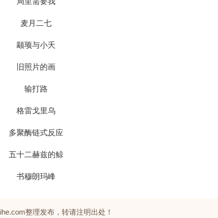
局里需要我
麦月二七
颛顼与小夭
旧照片的画
输打路
格雷戈里乌
多聚酶链式反应
五十二赫兹的鲸
书穆朗玛峰
zhihe.com整理发布，转请注明出处！