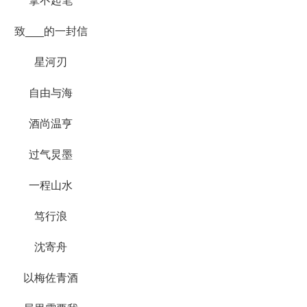
拿不起笔
致___的一封信
星河刃
自由与海
酒尚温亨
过气炅墨
一程山水
笃行浪
沈寄舟
以梅佐青酒