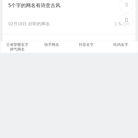
5个字的网名有诗意古风
02月18日
好听的网名
5,288
五个字诗意又撩人的游戏名字
王者荣耀名字
快手网名
抖音名字
吃鸡名字
帅气网名
01月29日
好听的网名
3,383
五字押韵唯美古风网名
01月18日
好听的网名
2,124
5个字干净好听的昵称