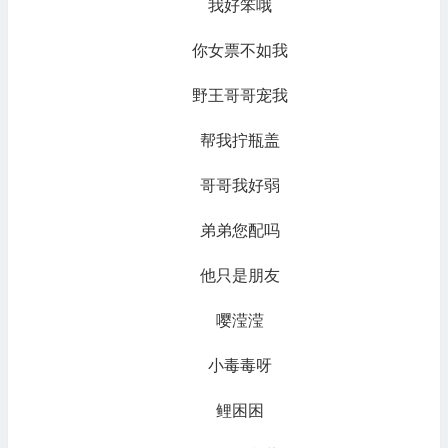
我好笨哦
你女票不如我
野王哥哥宠我
帮我拧瓶盖
哥哥我好弱
弟弟您配吗
他只是朋友
嘤滢滢
小毒毒呀
鲤困困