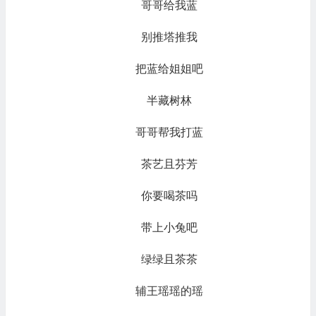
哥哥给我蓝
别推塔推我
把蓝给姐姐吧
半藏树林
哥哥帮我打蓝
茶艺且芬芳
你要喝茶吗
带上小兔吧
绿绿且茶茶
辅王瑶瑶的瑶