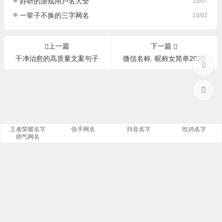
好听的游戏用户名大全
10/07
一辈子不换的三字网名
10/02
上一篇
下一篇
干净治愈的高质量文案句子
微信名称. 昵称女简单2020
王者荣耀名字
快手网名
抖音名字
吃鸡名字
帅气网名
Copyright © 至和名字网 www.diezhihe.com 版权所有 ·
网站地图