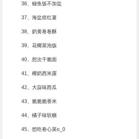
36、鳗鱼饭不加盐
37、海盐焙红薯
38、奶黄卷卷酥
39、花椰菜泡饭
40、想次干脆面
41、椰奶西米露
42、大蒜味西瓜
43、脆脆脆香米
44、橘子味软糖
45、想吃卷心菜o_0