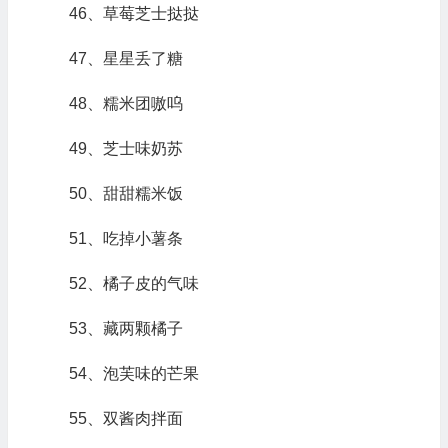
46、草莓芝士挞挞
47、星星丢了糖
48、糯米团嗷呜
49、芝士味奶苏
50、甜甜糯米饭
51、吃掉小薯条
52、橘子皮的气味
53、藏两颗橘子
54、泡芙味的芒果
55、双酱肉拌面