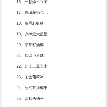
16、一颗炸土豆子
17、玫瑰花奶包儿
18、晚霞彩虹糖
19、凉拌派大星星
20、茶茶籽油椰
21、盐焗小星球
22、芝士土豆玉米
23、芝士葡萄冰
24、冰红茶加椰果
25、两颗西柚子