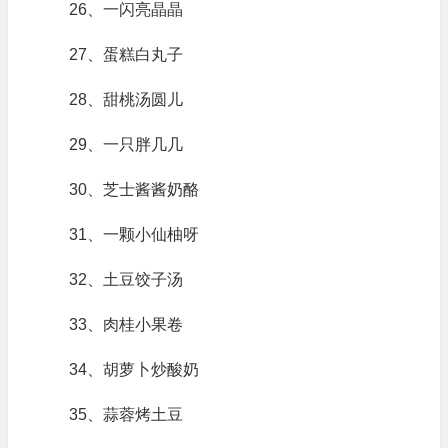
26、一闪亮晶晶
27、蛋糕白丸子
28、甜桃汤圆儿
29、一只胖几几
30、芝士酱酱奶酪
31、一颗小仙柚呀
32、土豆饺子汤
33、肉桂小果卷
34、胡萝卜炒酸奶
35、蒜蓉烤土豆