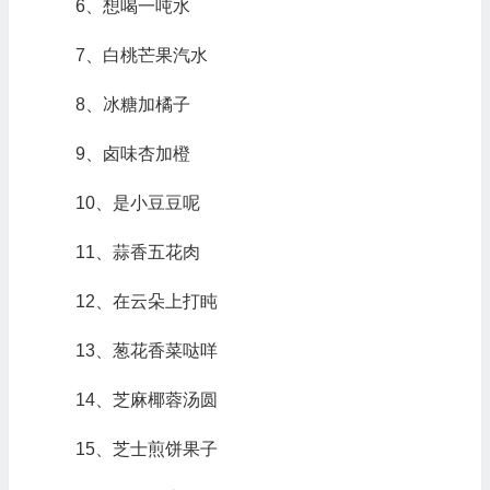
6、想喝一吨水
7、白桃芒果汽水
8、冰糖加橘子
9、卤味杏加橙
10、是小豆豆呢
11、蒜香五花肉
12、在云朵上打盹
13、葱花香菜哒咩
14、芝麻椰蓉汤圆
15、芝士煎饼果子